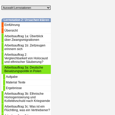
Lernstation 2: Ursachen klären
Einführung
Übersicht
Arbeitsauftrag 1a: Überblick
über Zwangsmigrationen
Arbeitsauftrag 1b: Zeitzeugen
erinnern sich
Arbeitsauftrag 2:
Vergleichbarkeit von Holocaust
und ethnischer Säuberung?
Arbeitsauftrag 3a: Deutsche
Besatzungspolitik in Polen
Aufgabe
Material Texte
Ergebnisse
Arbeitsauftrag 3b: Ethnische
Homogenisierung und
Kollektivschuld nach Kriegsende
Arbeitsauftrag 3c: Was ist ein
Flüchtling, was ein Vertriebener?