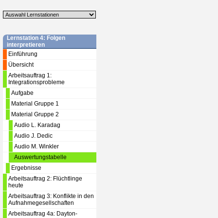
Lernstation 4: Folgen
interpretieren
Einführung
Übersicht
Arbeitsauftrag 1:
Integrationsprobleme
Aufgabe
Material Gruppe 1
Material Gruppe 2
Audio L. Karadag
Audio J. Dedic
Audio M. Winkler
Auswertungstabelle
Ergebnisse
Arbeitsauftrag 2: Flüchtlinge
heute
Arbeitsauftrag 3: Konflikte in den
Aufnahmegesellschaften
Arbeitsauftrag 4a: Dayton-